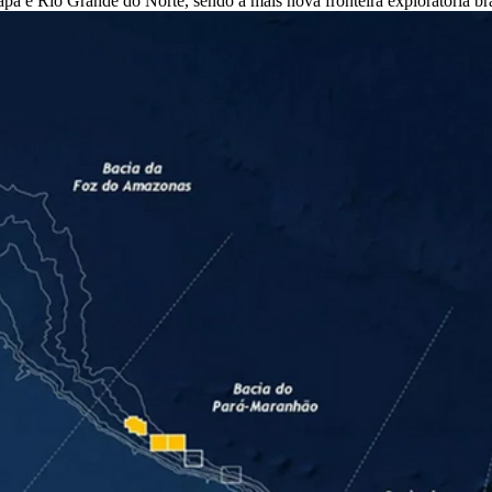
á e Rio Grande do Norte, sendo a mais nova fronteira exploratória bra