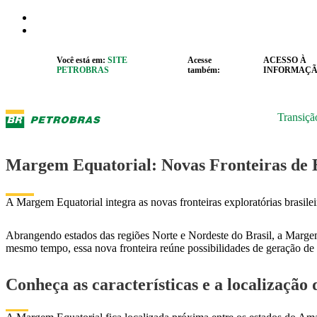
Pular para o Conteúdo principal
r caixa de cookies
Abrir menu de acessibilidade
Você está em:
SITE
Acesse
ACESSO À
PETROBRAS
também:
INFORMAÇ
Transiçã
Margem Equatorial: Novas Fronteiras de 
A Margem Equatorial integra as novas fronteiras exploratórias brasilei
Abrangendo estados das regiões Norte e Nordeste do Brasil, a Margem 
mesmo tempo, essa nova fronteira reúne possibilidades de geração de
Conheça as características e a localizaçã