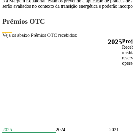
Na Margem Equatorial, estamos prevendo a aplicação de práticas de A
serão avaliados no contexto da transição energética e poderão incorpor
Prêmios OTC
Veja os abaixo Prêmios OTC recebidos:
2025
Proj
Receb
inédi
reser
opera
2025
2024
2021