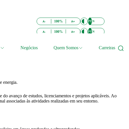
100%
PT
EN
A-
A+
100%
PT
EN
A-
A+
Negócios
Quem Somos
Carreiras
e energia.
e do avanço de estudos, licenciamentos e projetos aplicáveis. Ao
l associadas às atividades realizadas em seu entorno.