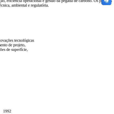
o, eficiência operacional e gestão da pegada de carbono. Os projetos
écnica, ambiental e regulatória.
ovações tecnológicas
ento de projeto,
ões de superfície,
1992