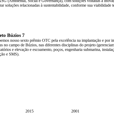
SG (Ambiental, Social e Governança), com soluções voltadas à inovaçã
ar soluções relacionadas à sustentabilidade, conforme sua viabilidade t
eto Búzios 7
emos nosso sexto prêmio OTC pela excelência na implantação e por in
tas no campo de Búzios, nas diferentes disciplinas do projeto (gerenciam
vatórios e elevação e escoamento, poços, engenharia submarina, instalaç
ção e SMS).
2015
2001