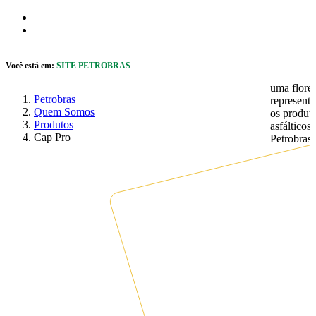
Pular para o Conteúdo principal
r caixa de cookies
Abrir menu de acessibilidade
Você está em:
SITE PETROBRAS
Petrobras
Quem Somos
Produtos
Cap Pro