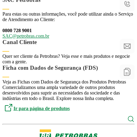
Para estas ou outras informações, você pode utilizar ainda o Serviço
de Atendimento ao Cliente:
0800 728 9001
SAC@petrobras.com.br
SAC@petrobras.com.br
Canal Cliente
Quer ser cliente da Petrobras? Veja esse e mais produtos e negocie
com a gente.
Acessar Canal Cliente
Acessar Canal Cliente
Ficha com Dados de Segurança (FDS)
Veja as Fichas com Dados de Segurança dos Produtos Petrobras
Acessar FDS
Acessar FDS
Comercializamos uma ampla variedade de outros produtos
desenvolvidos para suprir as necessidades da sociedade e das
indústrias em todo o Brasil. Explore nossa linha completa.
Ir para página de produtos