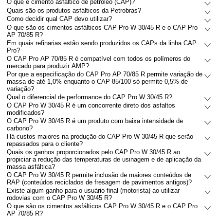
O que é cimento asfáltico de petróleo (CAP)?
Quais são os produtos asfálticos da Petrobras?
Como decidir qual CAP devo utilizar?
O que são os cimentos asfálticos CAP Pro W 30/45 R e o CAP Pro
AP 70/85 R?
Em quais refinarias estão sendo produzidos os CAPs da linha CAP
Pro?
O CAP Pro AP 70/85 R é compatível com todos os polímeros do
mercado para produzir AMP?
Por que a especificação do CAP Pro AP 70/85 R permite variação de
massa de até 1,0% enquanto o CAP 85/100 só permite 0,5% de
variação?
Qual o diferencial de performance do CAP Pro W 30/45 R?
O CAP Pro W 30/45 R é um concorrente direto dos asfaltos
modificados?
O CAP Pro W 30/45 R é um produto com baixa intensidade de
carbono?
Há custos maiores na produção do CAP Pro W 30/45 R que serão
repassados para o cliente?
Quais os ganhos proporcionados pelo CAP Pro W 30/45 R ao
propiciar a redução das temperaturas de usinagem e de aplicação da
massa asfáltica?
O CAP Pro W 30/45 R permite inclusão de maiores conteúdos de
RAP (conteúdos reciclados de fresagem de pavimentos antigos)?
Existe algum ganho para o usuário final (motorista) ao utilizar
rodovias com o CAP Pro W 30/45 R?
O que são os cimentos asfálticos CAP Pro W 30/45 R e o CAP Pro
AP 70/85 R?