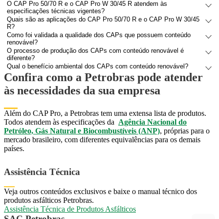
O CAP Pro 50/70 R e o CAP Pro W 30/45 R atendem às
especificações técnicas vigentes?
Quais são as aplicações do CAP Pro 50/70 R e o CAP Pro W 30/45
R?
Como foi validada a qualidade dos CAPs que possuem conteúdo
renovável?
O processo de produção dos CAPs com conteúdo renovável é
diferente?
Qual o benefício ambiental dos CAPs com conteúdo renovável?
Confira como a Petrobras pode atender
às necessidades da sua empresa
Além do CAP Pro, a Petrobras tem uma extensa lista de produtos.
Todos atendem às especificações da ​​​​​​​
Agência Nacional do
Petróleo, Gás Natural e Biocombustíveis (ANP)
, próprias para o
mercado brasileiro, com diferentes equivalências para os demais
países.
Assistência Técnica
Veja outros conteúdos exclusivos e baixe o manual técnico dos
produtos asfálticos Petrobras.
Assistência Técnica de Produtos Asfálticos
Assistência Técnica de Produtos Asfálticos
SAC Petrobras