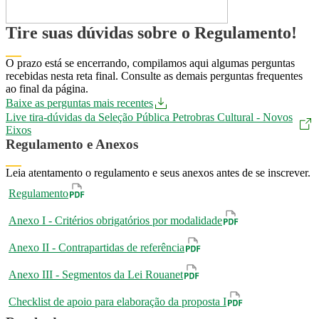
Tire suas dúvidas sobre o Regulamento!
O prazo está se encerrando, compilamos aqui algumas perguntas
recebidas nesta reta final. Consulte as demais perguntas frequentes
ao final da página.
Baixe as perguntas mais recentes
Baixe as perguntas mais recentes
Live tira-dúvidas da Seleção Pública Petrobras Cultural - Novos Eixo
Live tira-dúvidas da Seleção Pública Petrobras Cultural - Novos
Eixos
Regulamento e Anexos
​​​​​Leia atentamento o regulamento e seus anexos antes de se inscrever.
Regulamento
Anexo I - Critérios obrigatórios por modalidade
Anexo II - Contrapartidas de referência
Anexo III - Segmentos da Lei Rouanet
Checklist de apoio para elaboração da proposta I