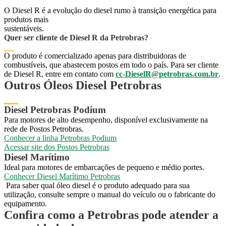
O Diesel R é a evolução do diesel rumo à transição energética para
produtos mais
sustentáveis.
Quer ser cliente de Diesel R da Petrobras?
O produto é comercializado apenas para distribuidoras de
combustíveis, que abastecem postos em todo o país. Para ser cliente
de Diesel R, entre em contato com
cc-DieselR@petrobras.com.br
.
Outros Óleos Diesel Petrobras
Diesel Petrobras Podium
Para motores de alto desempenho, disponível exclusivamente na
rede de Postos Petrobras.
Conhecer a linha Petrobras Podium
Conhecer a linha Petrobras Podium
Acessar site dos Postos Petrobras
Acessar site dos Postos Petrobras
Diesel Marítimo
Ideal para motores de embarcações de pequeno e médio portes.
​​​​​​​​​​​​​​Conhecer Diesel Marítimo Petrobras
​​​​​​​​​​​​​​Conhecer Diesel Marítimo Petrobras
Para saber qual óleo diesel é o produto adequado para sua
utilização, consulte sempre o manual do veículo ou o fabricante do
equipamento.
Confira como a Petrobras pode atender a