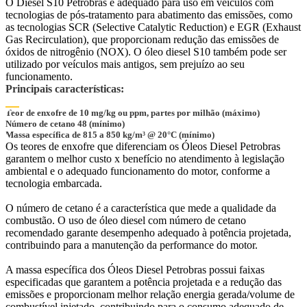
O Diesel S10 Petrobras é adequado para uso em veículos com
tecnologias de pós-tratamento para abatimento das emissões, como
as tecnologias SCR (Selective Catalytic Reduction) e EGR (Exhaust
Gas Recirculation), que proporcionam redução das emissões de
óxidos de nitrogênio (NOX). O óleo diesel S10 também pode ser
utilizado por veículos mais antigos, sem prejuízo ao seu
funcionamento.
Principais características:
Teor de enxofre de 10 mg/kg ou ppm, partes por milhão (máximo)
Número de cetano 48 (mínimo)
Massa específica de 815 a 850 kg/m³ @ 20°C (mínimo)
Os teores de enxofre que diferenciam os Óleos Diesel Petrobras
garantem o melhor custo x benefício no atendimento à legislação
ambiental e o adequado funcionamento do motor, conforme a
tecnologia embarcada.
O número de cetano é a característica que mede a qualidade da
combustão. O uso de óleo diesel com número de cetano
recomendado garante desempenho adequado à potência projetada,
contribuindo para a manutenção da performance do motor.
A massa específica dos Óleos Diesel Petrobras possui faixas
especificadas que garantem a potência projetada e a redução das
emissões e proporcionam melhor relação energia gerada/volume de
combustível injetado, contribuindo para o consumo adequado de