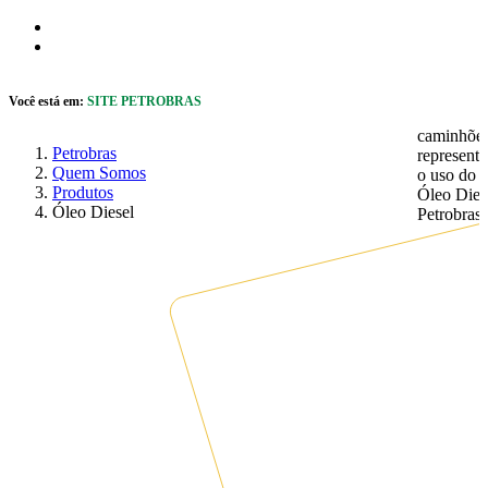
Pular para o Conteúdo principal
r caixa de cookies
Abrir menu de acessibilidade
Você está em:
SITE PETROBRAS
Petrobras
Quem Somos
Produtos
Óleo Diesel