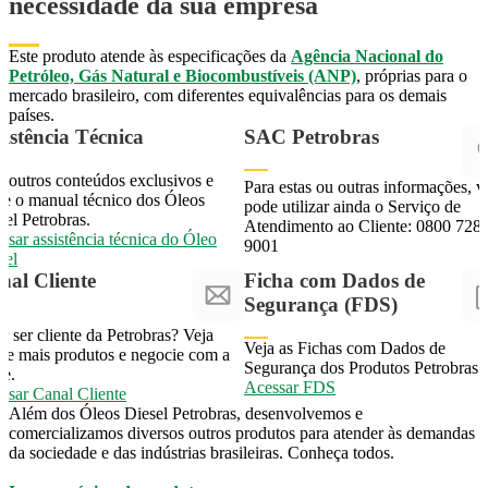
necessidade da sua empresa
Este produto atende às especificações da
Agência Nacional do
Petróleo, Gás Natural e Biocombustíveis (ANP)
, próprias para o
mercado brasileiro, com diferentes equivalências para os demais
países.
sistência Técnica
SAC Petrobras
a outros conteúdos exclusivos e
Para estas ou outras informações, v
xe o manual técnico dos Óleos
pode utilizar ainda o Serviço de
sel Petrobras.
Atendimento ao Cliente: 0800 728
ssar assistência técnica do Óleo Diesel
ssar assistência técnica do Óleo
9001
sel
SAC@petrobras.com.br
SAC@petrobras.com.br
nal Cliente
Ficha com Dados de
Segurança (FDS)
r ser cliente da Petrobras? Veja
Veja as Fichas com Dados de
e e mais produtos e negocie com a
Segurança dos Produtos Petrobras
te.
Acessar FDS
Acessar FDS
ssar Canal Cliente
ssar Canal Cliente
Além dos Óleos Diesel Petrobras, desenvolvemos e
comercializamos diversos outros produtos para atender às demandas
da sociedade e das indústrias brasileiras. Conheça todos.