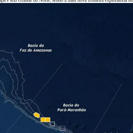
á e Rio Grande do Norte, sendo a mais nova fronteira exploratória bra