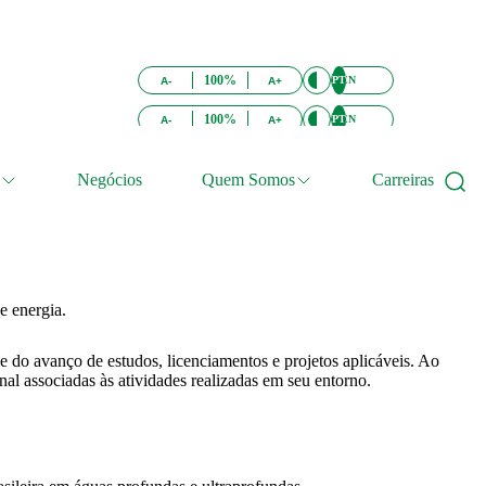
100%
PT
EN
A-
A+
100%
PT
EN
A-
A+
Negócios
Quem Somos
Carreiras
e energia.
e do avanço de estudos, licenciamentos e projetos aplicáveis. Ao
l associadas às atividades realizadas em seu entorno.