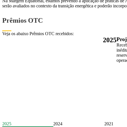
Na Margem Equatorial, estamos prevendo a aplicação de práticas de A
serão avaliados no contexto da transição energética e poderão incorpor
Prêmios OTC
Veja os abaixo Prêmios OTC recebidos:
2025
Proj
Receb
inédi
reser
opera
2025
2024
2021