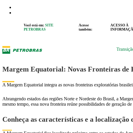
Pular para o Conteúdo principal
r caixa de cookies
Abrir menu de acessibilidade
Você está em:
SITE
Acesse
ACESSO À
PETROBRAS
também:
INFORMAÇ
Transiçã
Margem Equatorial: Novas Fronteiras de 
A Margem Equatorial integra as novas fronteiras exploratórias brasilei
Abrangendo estados das regiões Norte e Nordeste do Brasil, a Margem 
mesmo tempo, essa nova fronteira reúne possibilidades de geração de
Conheça as características e a localizaçã