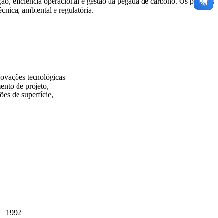
o, eficiência operacional e gestão da pegada de carbono. Os projetos
écnica, ambiental e regulatória.
ovações tecnológicas
ento de projeto,
ões de superfície,
1992