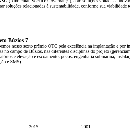
SG (Ambiental, Social e Governança), com soluções voltadas à inovaçã
ar soluções relacionadas à sustentabilidade, conforme sua viabilidade t
eto Búzios 7
emos nosso sexto prêmio OTC pela excelência na implantação e por in
tas no campo de Búzios, nas diferentes disciplinas do projeto (gerenciam
vatórios e elevação e escoamento, poços, engenharia submarina, instalaç
ção e SMS).
2015
2001