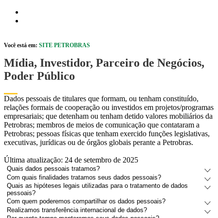
Pular para o Conteúdo principal
r caixa de cookies
Abrir menu de acessibilidade
Você está em:
SITE PETROBRAS
Mídia, Investidor, Parceiro de Negócios,
Poder Público
Dados pessoais de titulares que formam, ou tenham constituído,
relações formais de cooperação ou investidos em projetos/programas
empresariais; que detenham ou tenham detido valores mobiliários da
Petrobras; membros de meios de comunicação que contataram a
Petrobras; pessoas físicas que tenham exercido funções legislativas,
executivas, jurídicas ou de órgãos globais perante a Petrobras.
Última atualização: 24 de setembro de 2025
Quais dados pessoais tratamos?
Com quais finalidades tratamos seus dados pessoais?
Quais as hipóteses legais utilizadas para o tratamento de dados
pessoais?
Com quem poderemos compartilhar os dados pessoais?
Realizamos transferência internacional de dados?